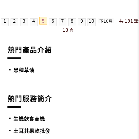
1
2
3
4
5
6
7
8
9
10
共
191
筆
下10頁
13
頁
熱門產品介紹
黑種草油
熱門服務簡介
生機飲食商機
土耳其果乾批發