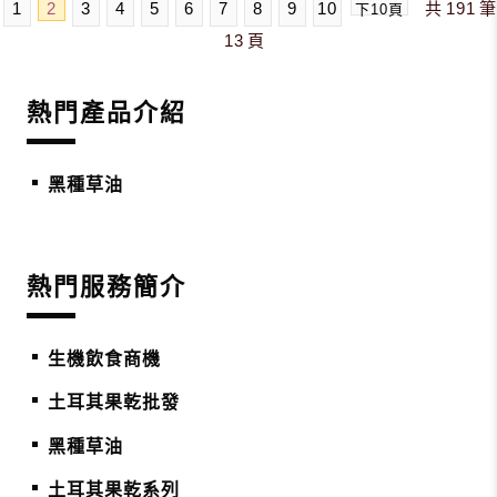
1
2
3
4
5
6
7
8
9
10
共
191
筆
下10頁
13
頁
熱門產品介紹
黑種草油
熱門服務簡介
生機飲食商機
土耳其果乾批發
黑種草油
土耳其果乾系列